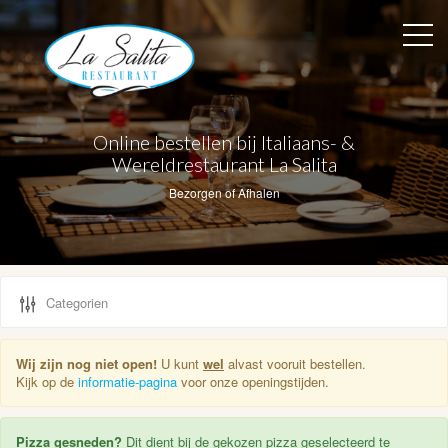
Online bestellen bij Italiaans- &
Wereldrestaurant La Salita
Bezorgen of Afhalen
Wij zijn nog niet open!
U kunt
wel
alvast vooruit bestellen.
Kijk op de
informatie-pagina
voor onze openingstijden.
Pizza gesneden?
Dit dient bij de gekozen pizza geselecteerd te