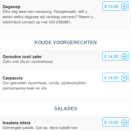
€ 10,00
Dagsoep
Elke dag weer een verassing. Huisgemaakt, wilt u
weten welke dagsoep wij vandaag serveren? Neemt u
telefonisch contact op met 033-2580891.
KOUDE VOORGERECHTEN
€ 14,50
Gerookte tosti zalm
Zalm met sla en cocktailsaus.
€ 14,50
Carpaccio
Dun gesneden ossenhaas, rucola, pijnboompitten
parmezaanse kaas en sla.
SALADES
€ 10,00
Insalata mista
Gemengde salade. (Let op, deze salade kan